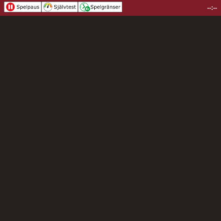
--:--