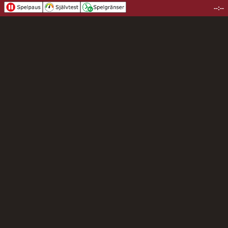
--:--