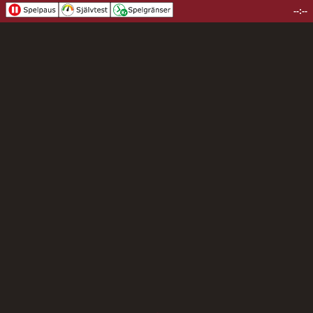
--:--