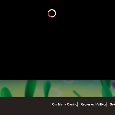
Om Maria Casino
Regler och Villkor
Sek