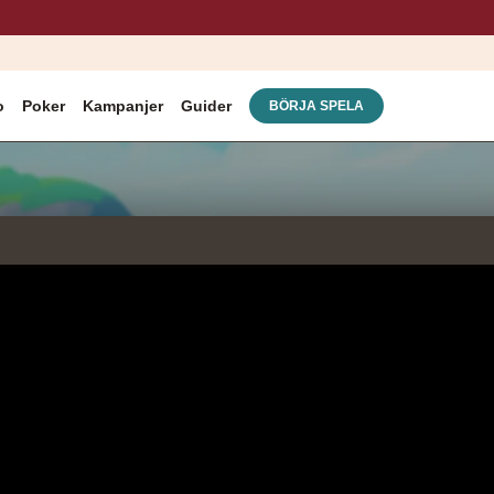
o
Poker
Kampanjer
Guider
BÖRJA SPELA