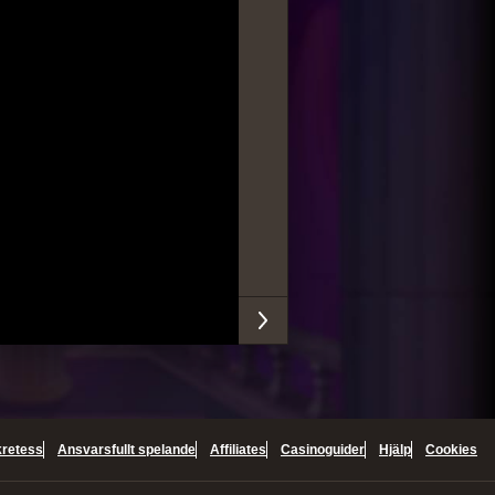
retess
Ansvarsfullt spelande
Affiliates
Casinoguider
Hjälp
Cookies