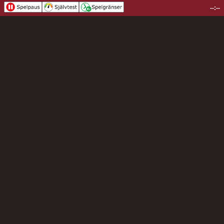
--:--