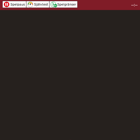
--:--