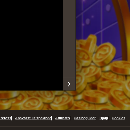
retess
Ansvarsfullt spelande
Affiliates
Casinoguider
Hjälp
Cookies