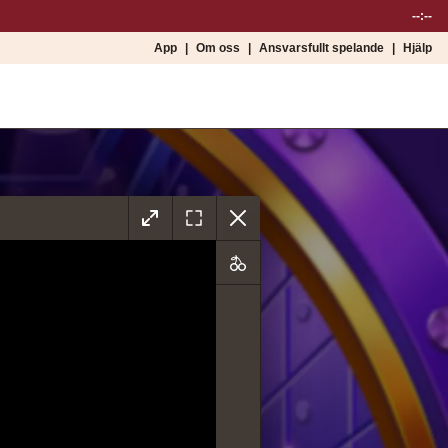
--:--
App
|
Om oss
|
Ansvarsfullt spelande
|
Hjälp