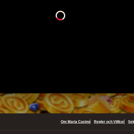
Om Maria Casino
Regler och Villkor
Sek