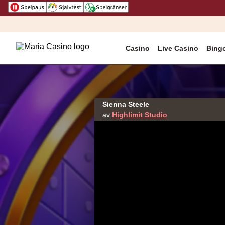
Casino
Live Casino
Bing
Sienna Steele
av
Highlimit Studio