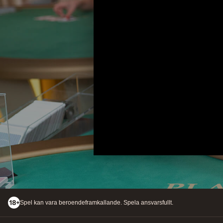
Spel kan vara beroendeframkallande. Spela ansvarsfullt.