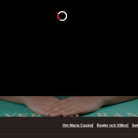
Om Maria Casino
Regler och Villkor
Sek