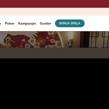
o
Poker
Kampanjer
Guider
BÖRJA SPELA