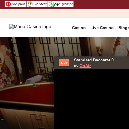
Casino
Live Casino
Bing
Standard Baccarat 9
Live
av
OnAir