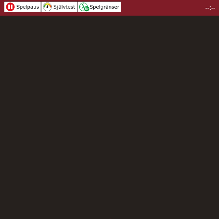
--:--