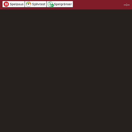
--:--