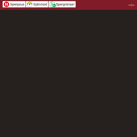
--:--