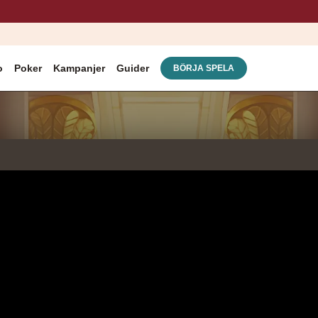
o
Poker
Kampanjer
Guider
BÖRJA SPELA