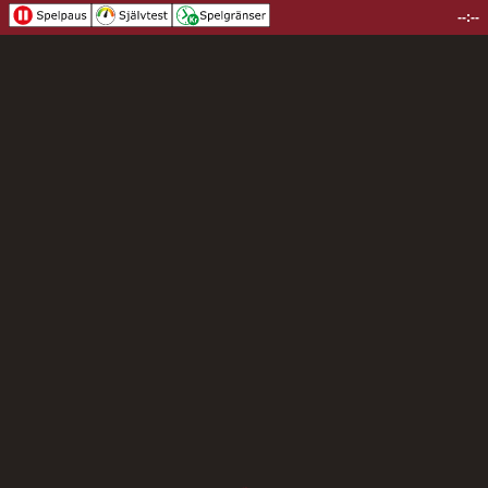
--:--