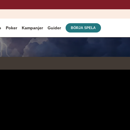
o
Poker
Kampanjer
Guider
BÖRJA SPELA