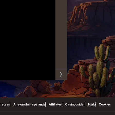
retess
Ansvarsfullt spelande
Affiliates
Casinoguider
Hjälp
Cookies