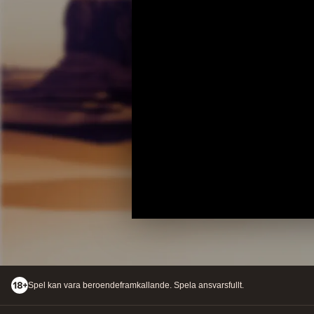
Spel kan vara beroendeframkallande. Spela ansvarsfullt.