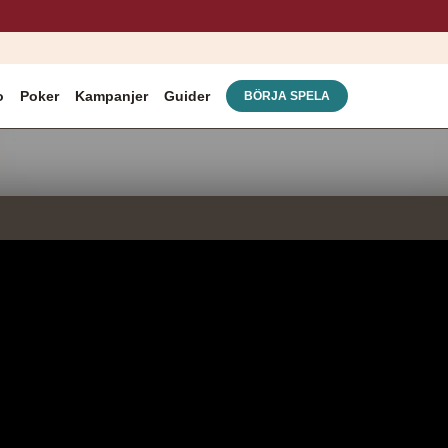
o
Poker
Kampanjer
Guider
BÖRJA SPELA