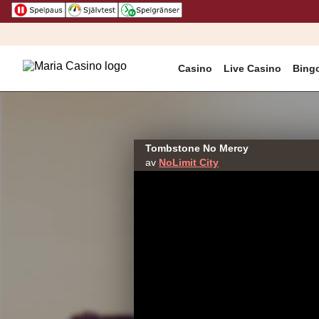
Casino
Live Casino
Bing
Tombstone No Mercy
av
NoLimit City