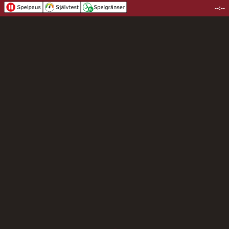
--:--