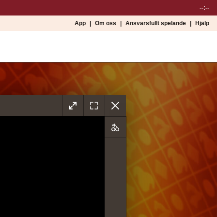
--:--
App
|
Om oss
|
Ansvarsfullt spelande
|
Hjälp