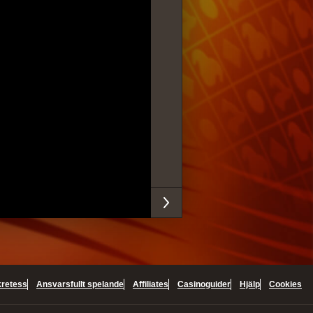
retess
Ansvarsfullt spelande
Affiliates
Casinoguider
Hjälp
Cookies