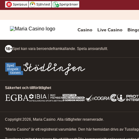
Casino
Live Casino
Bing
Spel kan vara beroendeframkallande. Spela ansvarsfullt.
Säkerhet och tillförlitlighet
Copyright 2026, Maria Casino. Alla rättigheter reserverade.
"Maria Casino" är ett registrerat varumärke. Den här hemsidan drivs av Tussila