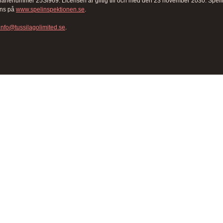
r diarienummer 25Si969. Licensen är giltig till och med den 23 november 2030. Spel
nns på
www.spelinspektionen.se
.
info@tussilagolimited.se
.