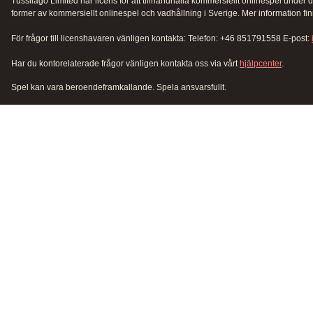
Tussilago Limited har licens för att tillhandhålla kommersiellt onlinespel unde
former av kommersiellt onlinespel och vadhållning i Sverige. Mer information fi
För frågor till licenshavaren vänligen kontakta: Telefon: +46 851791558 E-post:
Har du kontorelaterade frågor vänligen kontakta oss via vårt
hjälpcenter
.
Spel kan vara beroendeframkallande. Spela ansvarsfullt.