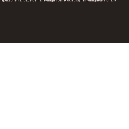
inspektionen är både den ansvariga licens- och tillsynsmyndigheten för alla