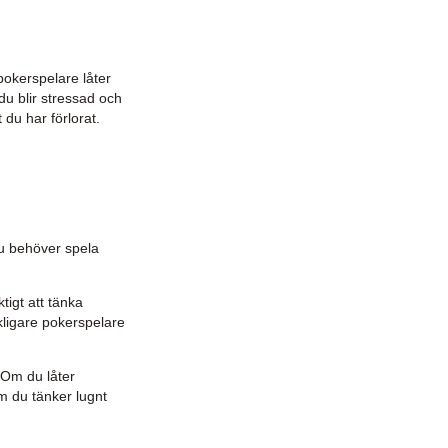
 pokerspelare låter
du blir stressad och
 du har förlorat.
Du behöver spela
igt att tänka
kligare pokerspelare
. Om du låter
m du tänker lugnt