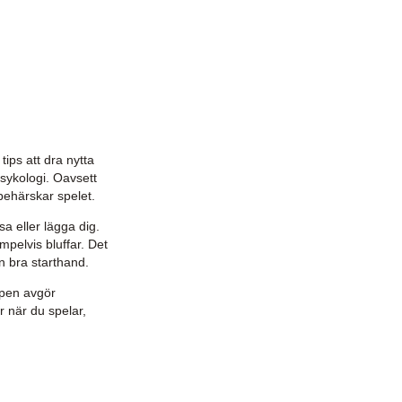
ips att dra nytta
psykologi. Oavsett
 behärskar spelet.
sa eller lägga dig.
pelvis bluffar. Det
n bra starthand.
mpen avgör
 när du spelar,