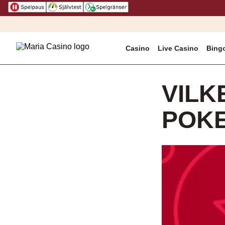
Casino
Live Casino
Bing
VILK
POK