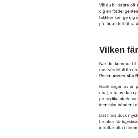
Vill du bli bättre p
dig en fördel gente
taktiker kan ge dig 
på för att förbättra d
Vilken fä
När det kommer till h
mer värdefull än en
Poker,
anses alla f
Rankningen av en po
etc.), inte av den s
precis lika stark s
identiska händer i ol
Det finns dock myck
breaker för
logistis
inträffar ofta i hem