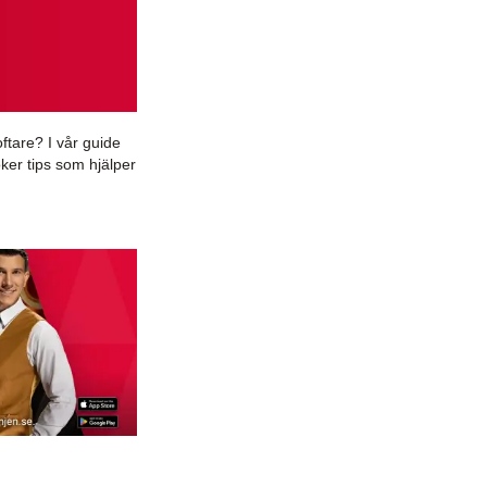
oftare? I vår guide
oker tips som hjälper