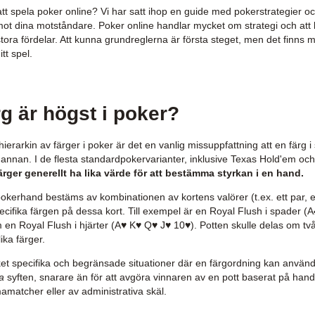
å att spela poker online? Vi har satt ihop en guide med pokerstrategier 
mot dina motståndare. Poker online handlar mycket om strategi och att l
stora fördelar. Att kunna grundreglerna är första steget, men det finns 
itt spel.
rg är högst i poker?
ierarkin av färger i poker är det en vanlig missuppfattning att en färg i 
 annan. I de flesta standardpokervarianter, inklusive Texas Hold'em oc
ärger generellt ha lika värde för att bestämma styrkan i en hand.
kerhand bestäms av kombinationen av kortens valörer (t.ex. ett par, e
pecifika färgen på dessa kort. Till exempel är en Royal Flush i spader (
om en Royal Flush i hjärter (A♥ K♥ Q♥ J♥ 10♥). Potten skulle delas om t
ika färger.
et specifika och begränsade situationer där en färgordning kan använd
ka
syften, snarare än för att avgöra vinnaren av en pott baserat på hand
mamatcher eller av administrativa skäl.