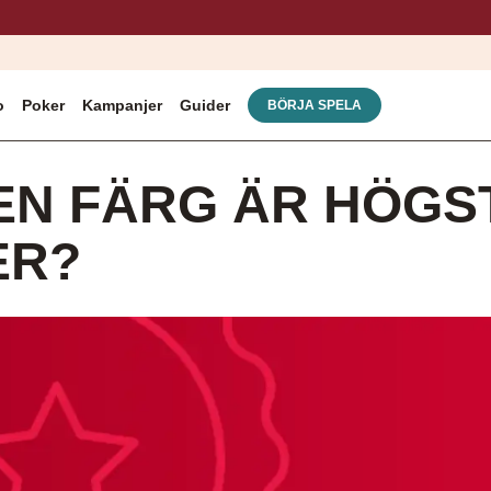
o
Poker
Kampanjer
Guider
BÖRJA SPELA
EN FÄRG ÄR HÖGST
ER?