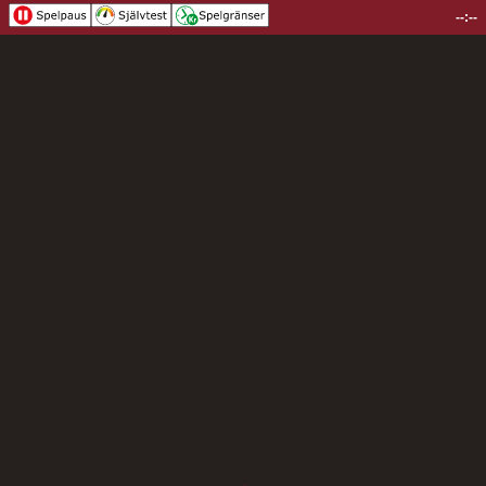
--:--