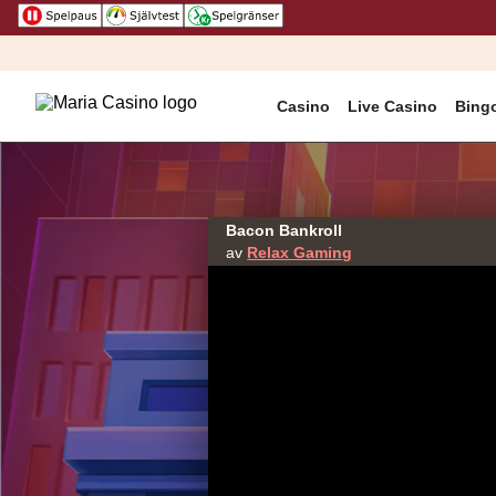
Casino
Live Casino
Bing
Bacon Bankroll
av
Relax Gaming