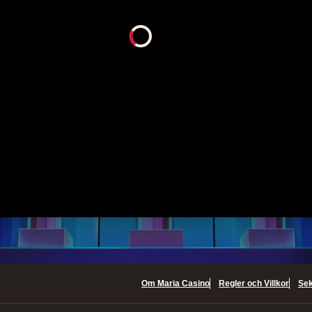
Om Maria Casino
Regler och Villkor
Sek