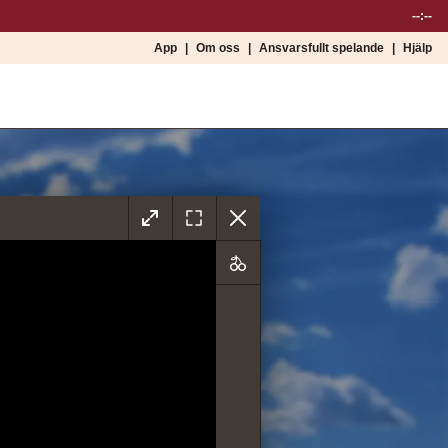
--:--
App
|
Om oss
|
Ansvarsfullt spelande
|
Hjälp