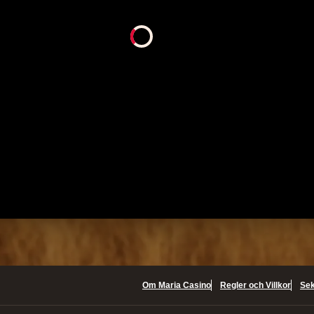
Om Maria Casino
Regler och Villkor
Sek