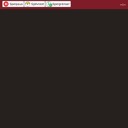
--:--