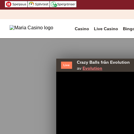
Casino
Live Casino
Bing
Crazy Balls från Evolution
Live
av
Evolution