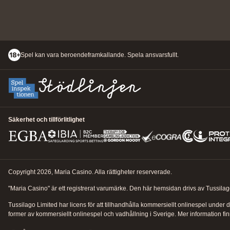
Spel kan vara beroendeframkallande. Spela ansvarsfullt.
Säkerhet och tillförlitlighet
Copyright 2026, Maria Casino. Alla rättigheter reserverade.
"Maria Casino" är ett registrerat varumärke. Den här hemsidan drivs av Tussila
Tussilago Limited har licens för att tillhandhålla kommersiellt onlinespel unde
former av kommersiellt onlinespel och vadhållning i Sverige. Mer information fi