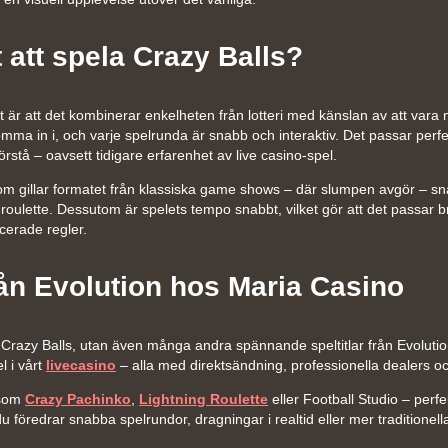
t att spela Crazy Balls?
 är att det kombinerar enkelheten från lotteri med känslan av att vara
 komma in i, och varje spelrunda är snabb och interaktiv. Det passar per
örstå – oavsett tidigare erfarenhet av live casino-spel.
 som gillar formatet från klassiska game shows – där slumpen avgör – s
 roulette. Dessutom är spelets tempo snabbt, vilket gör att det passar b
icerade regler.
från Evolution hos Maria Casino
 Crazy Balls, utan även många andra spännande speltitlar från Evolution
l i vårt
livecasino
– alla med direktsändning, professionella dealers oc
 som
Crazy Pachinko
,
Lightning Roulette
eller Football Studio – perfek
 föredrar snabba spelrundor, dragningar i realtid eller mer traditionella