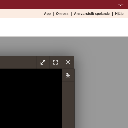
--:--
App
|
Om oss
|
Ansvarsfullt spelande
|
Hjälp