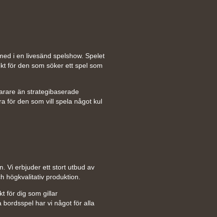
 med i en livesänd spelshow. Spelet
fekt för den som söker ett spel som
narare än strategibaserade
ra för den som vill spela något kul
. Vi erbjuder ett stort utbud av
h högkvalitativ produktion.
t för dig som gillar
 bordsspel har vi något för alla