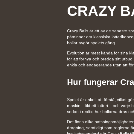
CRAZY B
Crazy Balls är ett av de senaste sp
påminner om klassiska lotterikoncep
bollar avgör spelets gång.
Evolution är mest kända för sina kl
för att förnya och bredda sitt utbu
enkla och engagerande utan att förlo
Hur fungerar Cra
Spelet är enkelt att förstå, vilket g
maskin – likt ett lotteri – och varje
sedan i realtid hur bollarna dras o
Det finns olika satsningsmöjligheter
dragning, samtidigt som reglerna ä
kvalitetsstandard gör Crazy Balls til