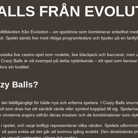
ALLS FRÅN EVOLU
eltillskotten från Evolution – en spelshow som kombinerar enkelhet med
t. Spelet sänds live med riktiga programledare och bjuder på en fartfy
assiska live casino-spel som roulette, live blackjack och baccarat, men 
d. Crazy Balls är ett exempel på detta nytänkande – ett spel som bevisar
ra sin kvalitet.
zy Balls?
ör det lättillgängligt för både nya och erfarna spelare. I Crazy Balls snurr
 boll som dras har ett särskilt värde eller symbol kopplad till sig. Spelar
ch vinsterna avgörs utifrån deras insatser och de kombinationer som dy
 i spelet, och varje bolltyp representerar olika värden. Spelets utformni
r så pass enkla att det går att komma igång snabbt. Den direktsända p
l en visuell upplevelse utöver det vanliga.