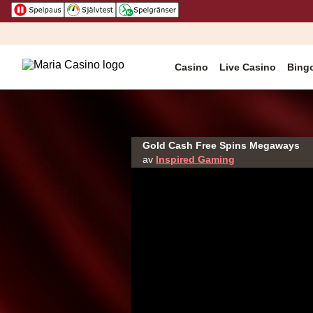
Casino
Live Casino
Bing
Gold Cash Free Spins Megaways
av
Inspired Gaming