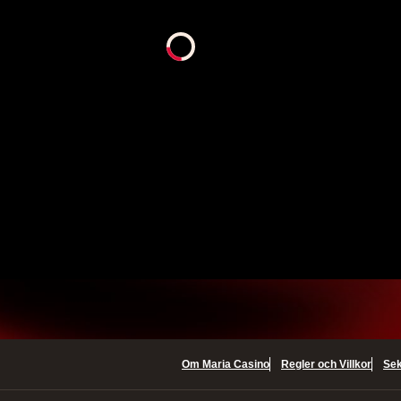
Om Maria Casino
Regler och Villkor
Sek