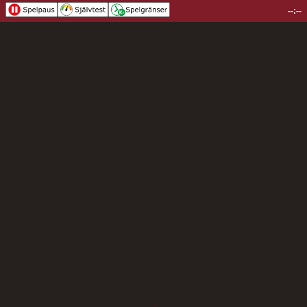
--:--