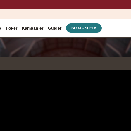
o
Poker
Kampanjer
Guider
BÖRJA SPELA