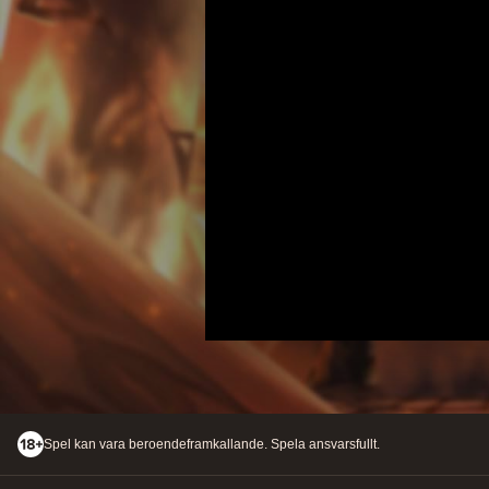
Spel kan vara beroendeframkallande. Spela ansvarsfullt.