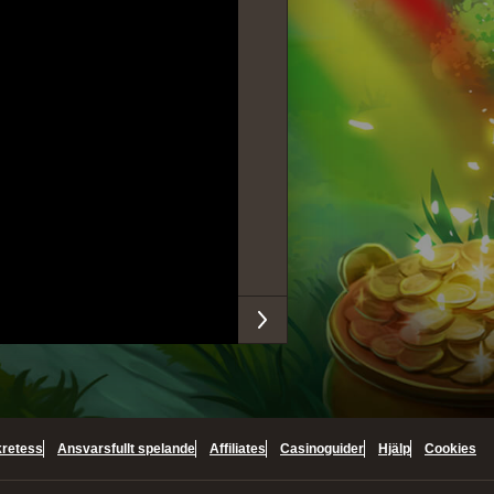
retess
Ansvarsfullt spelande
Affiliates
Casinoguider
Hjälp
Cookies