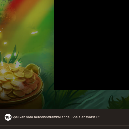
Spel kan vara beroendeframkallande. Spela ansvarsfullt.