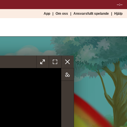
--:--
App
|
Om oss
|
Ansvarsfullt spelande
|
Hjälp