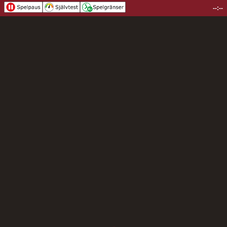
--:--