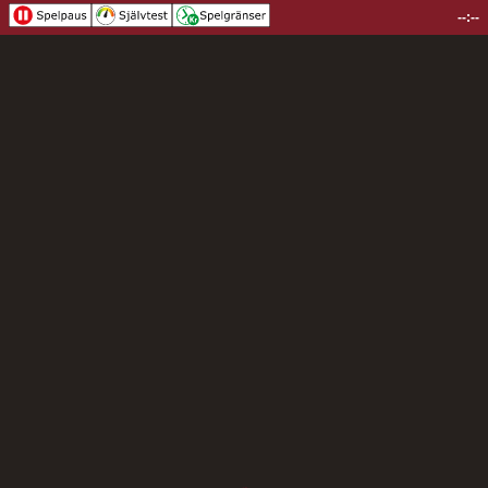
--:--