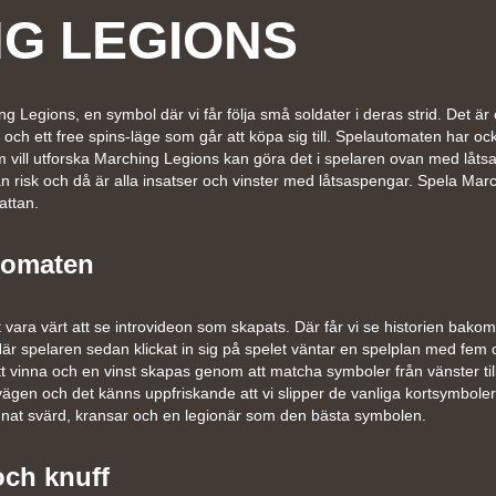
G LEGIONS
Legions, en symbol där vi får följa små soldater i deras strid. Det är
och ett free spins-läge som går att köpa sig till. Spelautomaten har 
vill utforska Marching Legions kan göra det i spelaren ovan med låtsas
n risk och då är alla insatser och vinster med låtsaspengar. Spela Marc
attan.
tomaten
 vara värt att se introvideon som skapats. Där får vi se historien bak
 spelaren sedan klickat in sig på spelet väntar en spelplan med fem oli
t att vinna och en vinst skapas genom att matcha symboler från vänster til
vägen och det känns uppfriskande att vi slipper de vanliga kortsymboler
 annat svärd, kransar och en legionär som den bästa symbolen.
och knuff