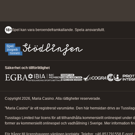
Spel kan vara beroendeframkallande. Spela ansvarsfullt.
Säkerhet och tillförlitlighet
Copyright 2026, Maria Casino. Alla rättigheter reserverade.
"Maria Casino" är ett registrerat varumärke. Den här hemsidan drivs av Tussila
Tussilago Limited har licens för att tillhandhålla kommersiellt onlinespel unde
former av kommersiellt onlinespel och vadhållning i Sverige. Mer information fi
För frågor till licenshavaren vänligen kontakta: Telefon: +46 851791558 E-post: