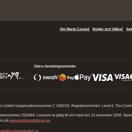
Om Maria Casino
Regler och Villkor
Sek
Säkra betalningsmetoder
go Limited (organisationsnummer C 109233). Registrerat kontor: Level 6, The Centre
r diarienummer 25Si969. Licensen är giltig till och med den 23 november 2030. Spel
nns på
www.spelinspektionen.se
.
info@tussilagolimited.se
.