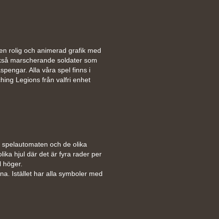
 en rolig och animerad grafik med
också marscherande soldater som
pengar. Alla våra spel finns i
hing Legions från valfri enhet
om spelautomaten och de olika
ka hjul där det är fyra rader per
l höger.
na. Istället har alla symboler med