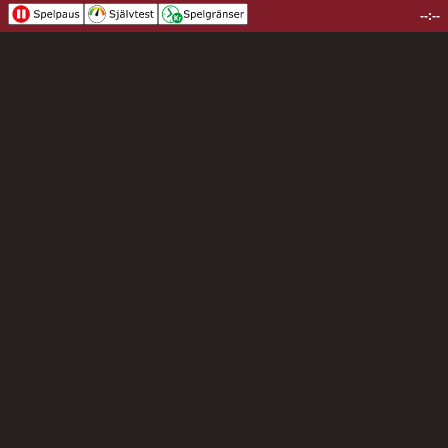
--:--