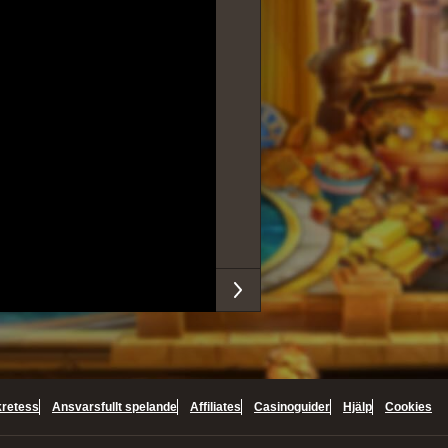
retess
Ansvarsfullt spelande
Affiliates
Casinoguider
Hjälp
Cookies