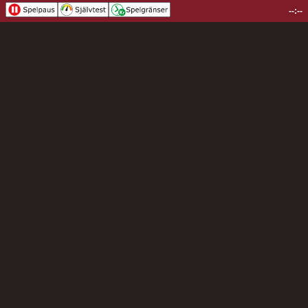
--:--