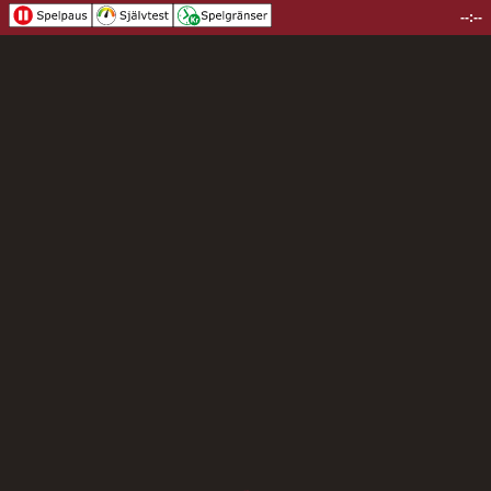
--:--