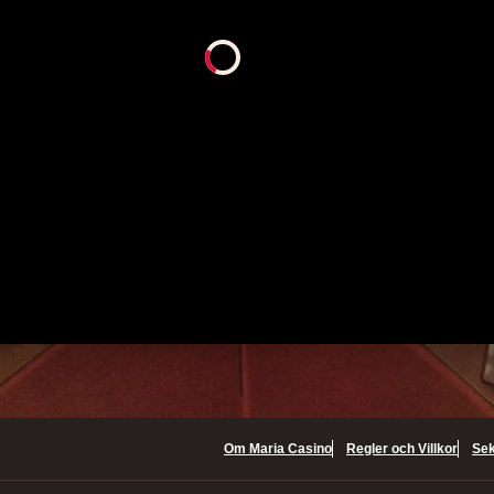
Om Maria Casino
Regler och Villkor
Sek