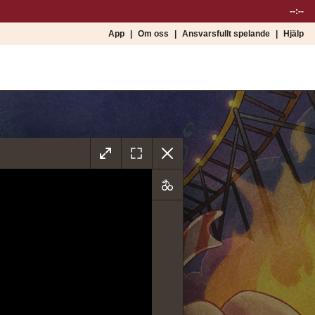
--:--
App
|
Om oss
|
Ansvarsfullt spelande
|
Hjälp