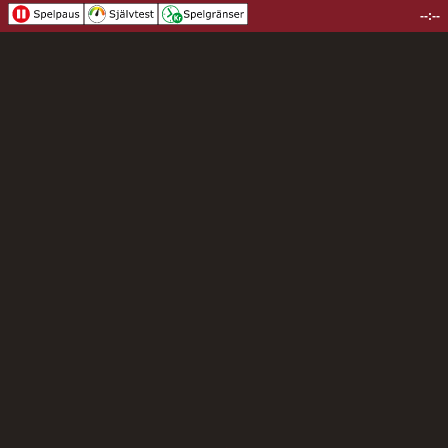
--:--