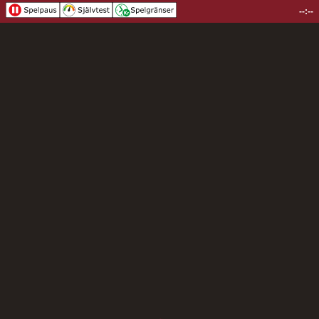
--:--