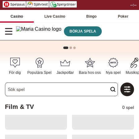
--:--
Casino
Live Casino
Bingo
Poker
BÖRJA SPELA
För dig
Populära Spel
Jackpottar
Bara hos oss
Nya spel
Musiksp
e
e
e
Film & TV
0 spel