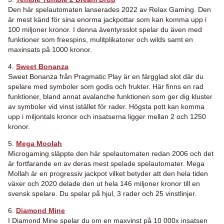
Den här spelautomaten lanserades 2022 av Relax Gaming. Den
är mest känd för sina enorma jackpottar som kan komma upp i
100 miljoner kronor. I denna äventyrsslot spelar du även med
funktioner som freespins, mulitplikatorer och wilds samt en
maxinsats på 1000 kronor.
4.
Sweet Bonanza
Sweet Bonanza från Pragmatic Play är en färgglad slot där du
spelare med symboler som godis och frukter. Här finns en rad
funktioner, bland annat avalanche funktionen som ger dig kluster
av symboler vid vinst istället för rader. Högsta pott kan komma
upp i miljontals kronor och insatserna ligger mellan 2 och 1250
kronor.
5.
Mega Moolah
Microgaming släppte den här spelautomaten redan 2006 och det
är fortfarande en av deras mest spelade spelautomater. Mega
Mollah är en progressiv jackpot vilket betyder att den hela tiden
växer och 2020 delade den ut hela 146 miljoner kronor till en
svensk spelare. Du spelar på hjul, 3 rader och 25 vinstlinjer.
6.
Diamond Mine
I Diamond Mine spelar du om en maxvinst på 10 000x insatsen