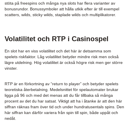
stöta på freespins och många nya slots har flera varianter av
bonusrundor. Bonussymboler att hålla utkik efter är till exempel
scatters, wilds, sticky wilds, staplade wilds och multiplikatorer.
Volatilitet och RTP i Casinospel
En slot har en viss volatilitet och det här är detsamma som
spelets riskfaktor. Låg volatilitet betyder mindre risk men också
lägre utdelning. Hög volatilitet är också högre risk men ger större
vinster.
RTP är en förkortning av “return to player” och betyder spelets
teoretiska återbetalning. Medelsnittet för spelautomater brukar
ligga på 96 och med det menas att du får tillbaka så många
procent av det du har satsat. Viktigt att ha i åtanke är att den här
siffran räknas fram över tid och under hundratusentals spins. Den
här siffran kan därför variera från spin till spin, både uppåt och
nedåt.