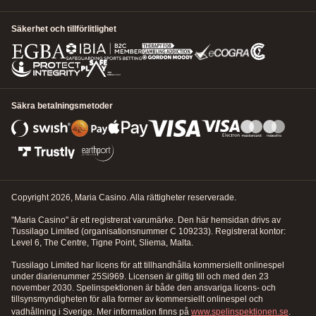
Säkerhet och tillförlitlighet
Säkra betalningsmetoder
Copyright 2026, Maria Casino. Alla rättigheter reserverade.
"Maria Casino" är ett registrerat varumärke. Den här hemsidan drivs av
Tussilago Limited (organisationsnummer C 109233). Registrerat kontor:
Level 6, The Centre, Tigne Point, Sliema, Malta.
Tussilago Limited har licens för att tillhandhålla kommersiellt onlinespel
under diarienummer 25Si969. Licensen är giltig till och med den 23
november 2030. Spelinspektionen är både den ansvariga licens- och
tillsynsmyndigheten för alla former av kommersiellt onlinespel och
vadhållning i Sverige. Mer information finns på
www.spelinspektionen.se
.