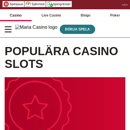
--:--
Casino
Live Casino
Bingo
Poker
BÖRJA SPELA
POPULÄRA CASINO
SLOTS