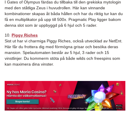
I Gates of Olympus färdas du tillbaka till den grekiska mytologin
med den ståtliga Zeus i huvudrollen. Här kan vinnande
kombinationer skapas åt båda hållen och har du riktig tur kan du
få en multiplikator på upp till 500x. Pragmatic Play ligger bakom
denna slot som är uppbyggd på 6 hjul och 5 rader.
10.
Piggy Riches
Sist ut har vi charmiga Piggy Riches, också utvecklad av NetEnt.
Här får du frottera dig med förmögna grisar och besöka deras
mansion. Spelautomaten består av 5 hjul, 3 rader och 15
vinstlinjer. Du kommerm stöta på både wilds och freespins som
kan maximera dina vinster.