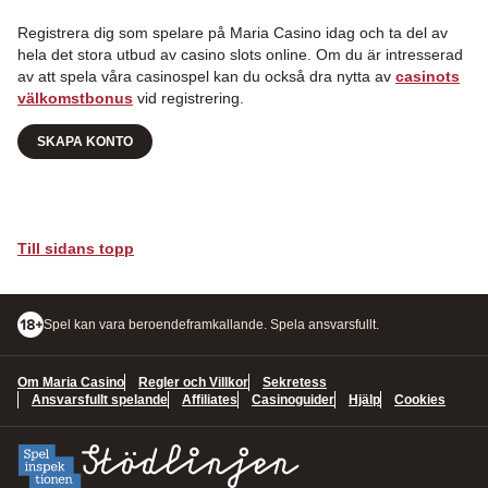
Registrera dig som spelare på Maria Casino idag och ta del av
hela det stora utbud av casino slots online. Om du är intresserad
av att spela våra casinospel kan du också dra nytta av
casinots
välkomstbonus
vid registrering.
SKAPA KONTO
Till sidans topp
Spel kan vara beroendeframkallande. Spela ansvarsfullt.
Om Maria Casino
Regler och Villkor
Sekretess
Ansvarsfullt spelande
Affiliates
Casinoguider
Hjälp
Cookies