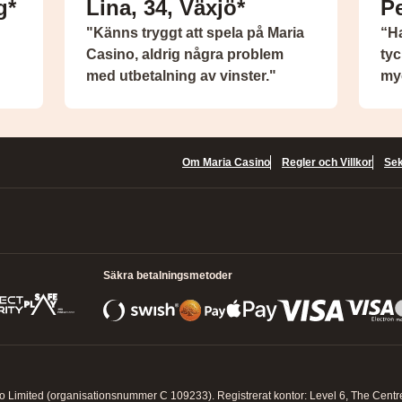
g*
Lina, 34, Växjö*
Pe
"Känns tryggt att spela på Maria
“Ha
Casino, aldrig några problem
tyc
med utbetalning av vinster."
my
Om Maria Casino
Regler och Villkor
Sek
Säkra betalningsmetoder
go Limited (organisationsnummer C 109233). Registrerat kontor: Level 6, The Centre