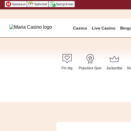
Casino
Live Casino
Bing
För dig
Populära Spel
Jackpottar
Ba
t
t