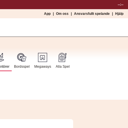
--:--
App
|
Om oss
|
Ansvarsfullt spelande
|
Hjälp
ntörer
Bordsspel
Megaways
Alla Spel