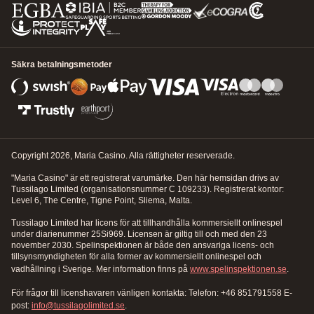
Säkra betalningsmetoder
Copyright 2026, Maria Casino. Alla rättigheter reserverade.
"Maria Casino" är ett registrerat varumärke. Den här hemsidan drivs av
Tussilago Limited (organisationsnummer C 109233). Registrerat kontor:
Level 6, The Centre, Tigne Point, Sliema, Malta.
Tussilago Limited har licens för att tillhandhålla kommersiellt onlinespel
under diarienummer 25Si969. Licensen är giltig till och med den 23
november 2030. Spelinspektionen är både den ansvariga licens- och
tillsynsmyndigheten för alla former av kommersiellt onlinespel och
vadhållning i Sverige. Mer information finns på
www.spelinspektionen.se
.
För frågor till licenshavaren vänligen kontakta: Telefon: +46 851791558 E-
post:
info@tussilagolimited.se
.