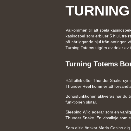
TURNING
Välkommen till att spela kasinosp
kasinospel som erbjuer 5 hjul, tre 
på närliggande hjul från antingen vä
Turning Totems utgörs av delar av t
Turning Totems Bo
Håll utkik efter Thunder Snake-symb
Thunder Reel kommer att förvandlas 
Bonusfunktionen aktiveras när du trä
funktionen slutar.
Sleeping Wild agerar som en vanlig 
Thunder Snake. En vinstlinje som e
Som alltid önskar Maria Casino dig a