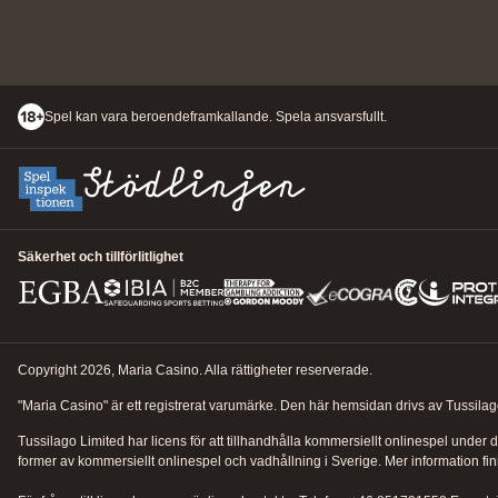
Spel kan vara beroendeframkallande. Spela ansvarsfullt.
Säkerhet och tillförlitlighet
Copyright 2026, Maria Casino. Alla rättigheter reserverade.
"Maria Casino" är ett registrerat varumärke. Den här hemsidan drivs av Tussila
Tussilago Limited har licens för att tillhandhålla kommersiellt onlinespel unde
former av kommersiellt onlinespel och vadhållning i Sverige. Mer information fi