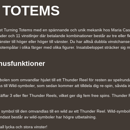
 TOTEMS
elet Turning Totems med en spännande och unik mekanik hos Maria Casi
rader och 11 vinstlinjer där betalande kombinationer består av tre eller
nster till höger eller höger till vänster. Du har alltså dubbla vinstchan
otempålar i olika färger med olika figurer. Insatsbeloppet sträcker sig
nusfunktioner
olen som omvandlar hjulet till ett Thunder Reel för resten av spelrunda
till Wild-symboler, som sedan kommer att tilldela dig re-spin, såvida i
ffar 3 eller fler Thunder Reels, vilket ger dig fem free spins. Thunder Re
symbol till den omvandlas till en wild av ett Thunder Reel. Wild-symbo
ndast består av wild-symboler har högre utbetalning.
ll lycka och stora vinster!